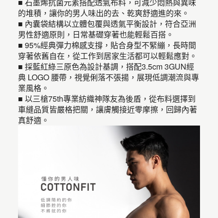
■ 石墨烯抗菌元素搭配透氣布料，可減少悶熱與異味
的堆積，讓你的男人味出的去、乾爽舒適進的來。
■ 內囊袋結構以立體包覆與透氣平衡設計，符合亞洲
男性舒適原則，日常基礎穿著也能輕鬆百搭。
■ 95%經典彈力棉感支撐，貼合身型不緊繃，長時間
穿著依舊自在，從工作到居家生活都可以輕鬆應對。
■ 採藍紅綠三原色為設計基調，搭配3.5cm 3GUN經
典 LOGO 腰帶，視覺俐落不張揚，展現低調潮流與專
業風格。
■ 以三槍75th專業紡織神隊友為後盾，從布料選擇到
車縫品質皆嚴格把關，讓膚觸接近零摩擦，回歸內著
真舒適。