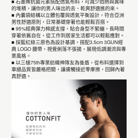
■ 石墨烯抗菌元素搭配透氣布料，可減少悶熱與異味
的堆積，讓你的男人味出的去、乾爽舒適進的來。
■ 內囊袋結構以立體包覆與透氣平衡設計，符合亞洲
男性舒適原則，日常基礎穿著也能輕鬆百搭。
■ 95%經典彈力棉感支撐，貼合身型不緊繃，長時間
穿著依舊自在，從工作到居家生活都可以輕鬆應對。
■ 採藍紅綠三原色為設計基調，搭配3.5cm 3GUN經
典 LOGO 腰帶，視覺俐落不張揚，展現低調潮流與專
業風格。
■ 以三槍75th專業紡織神隊友為後盾，從布料選擇到
車縫品質皆嚴格把關，讓膚觸接近零摩擦，回歸內著
真舒適。