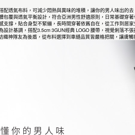
素搭配透氣布料，可減少悶熱與異味的堆積，讓你的男人味出的去
立體包覆與透氣平衡設計，符合亞洲男性舒適原則，日常基礎穿著
力棉感支撐，貼合身型不緊繃，長時間穿著依舊自在，從工作到居
為設計基調，搭配3.5cm 3GUN經典 LOGO 腰帶，視覺俐
h專業紡織神隊友為後盾，從布料選擇到車縫品質皆嚴格把關，讓膚