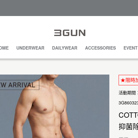
OME
UNDERWEAR
DAILYWEAR
ACCESSORIES
EVENT
★限時加碼
活動期間：20
3G86032
COTT
抑菌