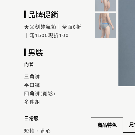
品牌促銷
★父刻帥氣節｜全面8折
｜滿1500現折100
男裝
內著
三角褲
平口褲
四角褲(寬鬆)
多件組
日常服
尺
商品特色
短袖、背心