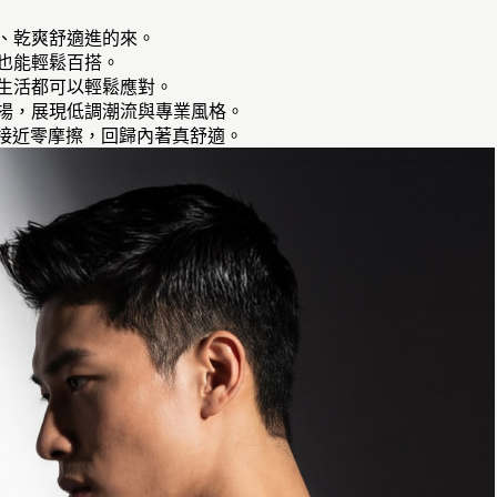
、乾爽舒適進的來。
也能輕鬆百搭。
家生活都可以輕鬆應對。
落不張揚，展現低調潮流與專業風格。
觸接近零摩擦，回歸內著真舒適。