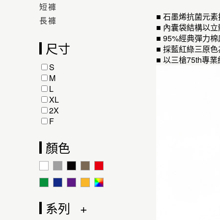
短褲
■ 石墨烯抗菌元
長褲
■ 內囊袋結構以
■ 95%經典彈
尺寸
■ 採藍紅綠三原色
■ 以三槍75t
S
M
L
XL
2X
F
顏色
系列