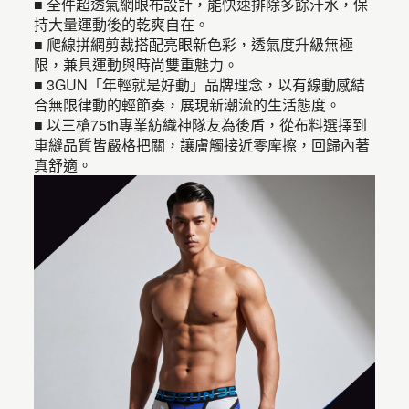
■ 全件超透氣網眼布設計，能快速排除多餘汗水，保
持大量運動後的乾爽自在。
■ 爬線拼網剪裁搭配亮眼新色彩，透氣度升級無極
限，兼具運動與時尚雙重魅力。
■ 3GUN「年輕就是好動」品牌理念，以有線動感結
合無限律動的輕節奏，展現新潮流的生活態度。
■ 以三槍75th專業紡織神隊友為後盾，從布料選擇到
車縫品質皆嚴格把關，讓膚觸接近零摩擦，回歸內著
真舒適。