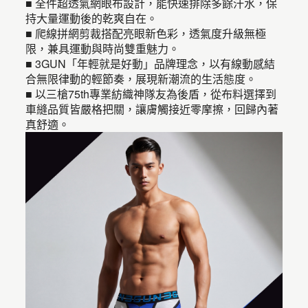
■ 全件超透氣網眼布設計，能快速排除多餘汗水，保
持大量運動後的乾爽自在。
■ 爬線拼網剪裁搭配亮眼新色彩，透氣度升級無極
限，兼具運動與時尚雙重魅力。
■ 3GUN「年輕就是好動」品牌理念，以有線動感結
合無限律動的輕節奏，展現新潮流的生活態度。
■ 以三槍75th專業紡織神隊友為後盾，從布料選擇到
車縫品質皆嚴格把關，讓膚觸接近零摩擦，回歸內著
真舒適。