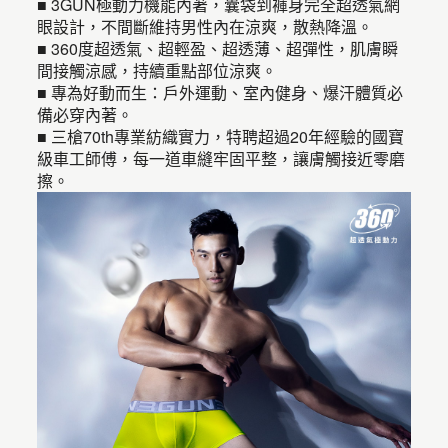
■ 3GUN極動力機能內著，囊袋到褲身完全超透氣網
眼設計，不間斷維持男性內在涼爽，散熱降溫。
■ 360度超透氣、超輕盈、超透薄、超彈性，肌膚瞬
間接觸涼感，持續重點部位涼爽。
■ 專為好動而生：戶外運動、室內健身、爆汗體質必
備必穿內著。
■ 三槍70th專業紡織實力，特聘超過20年經驗的國寶
級車工師傅，每一道車縫牢固平整，讓膚觸接近零磨
擦。