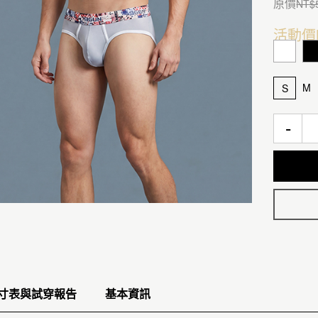
原價
NT$
活動價
M
S
-
寸表與試穿報告
基本資訊