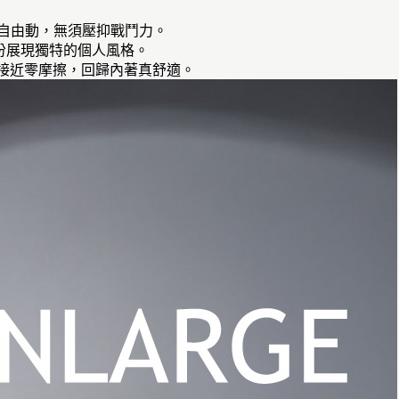
放自由動，無須壓抑戰鬥力。
充份展現獨特的個人風格。
觸接近零摩擦，回歸內著真舒適。