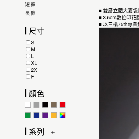
短褲
■ 雙層立體大囊
長褲
■ 3.5cm數
■ 以三槍75t
尺寸
S
M
L
XL
2X
F
顏色
系列