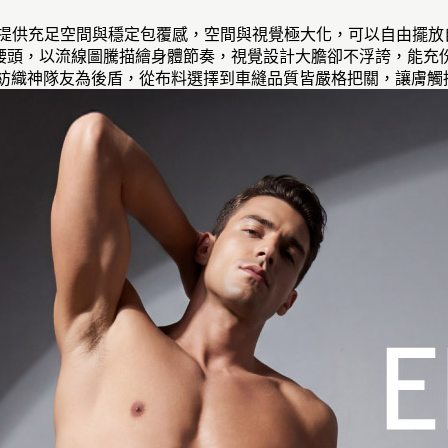
袋提供充足空間與穩定包覆感，空間與視覺極大化，可以自由擺
位印花腰頭，以流線圖騰描繪身體節奏，視覺設計大膽卻不浮誇，能
h專業紡織神隊友為後盾，從布料選擇到車縫品質皆嚴格把關，讓膚