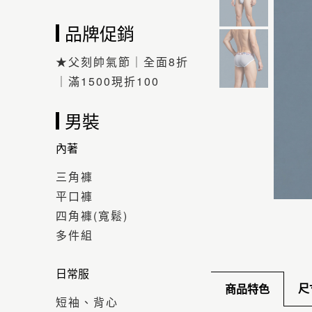
品牌促銷
★父刻帥氣節｜全面8折
｜滿1500現折100
男裝
內著
三角褲
平口褲
四角褲(寬鬆)
多件組
日常服
尺
商品特色
短袖、背心