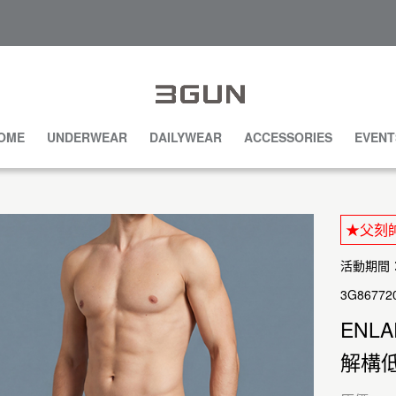
OME
UNDERWEAR
DAILYWEAR
ACCESSORIES
EVENT
★父刻帥
活動期間：20
3G86772
ENL
解構