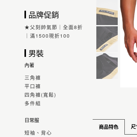
品牌促銷
★父刻帥氣節｜全面8折
｜滿1500現折100
男裝
內著
三角褲
平口褲
四角褲(寬鬆)
多件組
日常服
尺
商品特色
短袖、背心