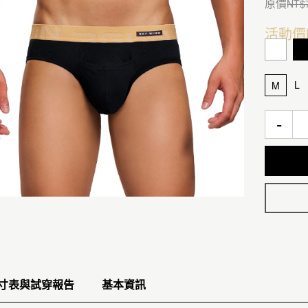
原價
NT$
活動價
L
M
-
寸表與試穿報告
基本資訊