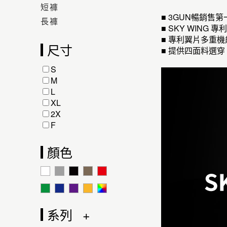
短褲
■ 3GUN暢銷售
長褲
■ SKY WI
■ 專利翼片多重
尺寸
■ 提供四面料選穿
S
M
L
XL
2X
F
顏色
系列