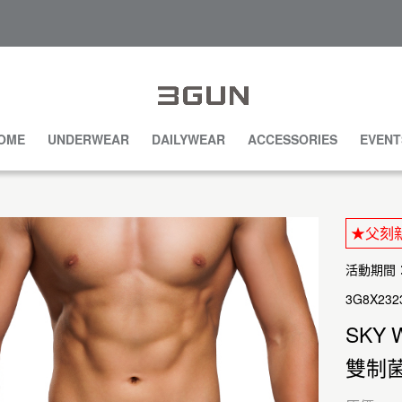
OME
UNDERWEAR
DAILYWEAR
ACCESSORIES
EVENT
★父刻新
活動期間：20
3G8X232
SKY 
雙制菌