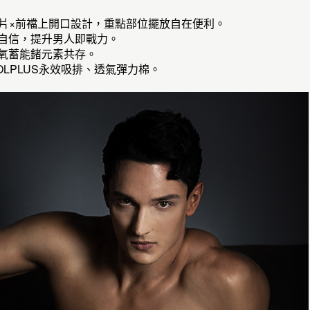
眼翼片×前襠上開口設計，重點部位擺放自在便利。
壯自信，提升男人即戰力。
氧蓄能鍺元素共存。
OOLPLUS永效吸排、透氣彈力棉。