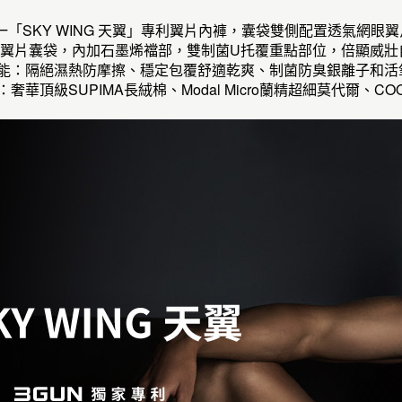
第一「SKY WING 天翼」專利翼片內褲，囊袋雙側配置透氣網
NG 專利翼片囊袋，內加石墨烯襠部，雙制菌U托覆重點部位，倍顯威
機能：隔絕濕熱防摩擦、穩定包覆舒適乾爽、制菌防臭銀離子和活
：奢華頂級SUPIMA長絨棉、Modal Micro蘭精超細莫代爾、C