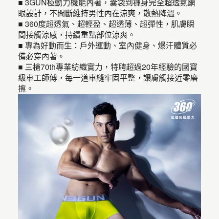
■ 3GUN極動力機能內著，囊袋到褲身完全超透氣網
眼設計，不間斷維持男性內在涼爽，散熱降溫。
■ 360度超透氣、超輕盈、超透薄、超彈性，肌膚瞬
間接觸涼感，持續重點部位涼爽。
■ 專為好動而生：戶外運動、室內健身、爆汗體質必
備必穿內著。
■ 三槍70th專業紡織實力，特聘超過20年經驗的國寶
級車工師傅，每一道車縫牢固平整，讓膚觸接近零磨
擦。