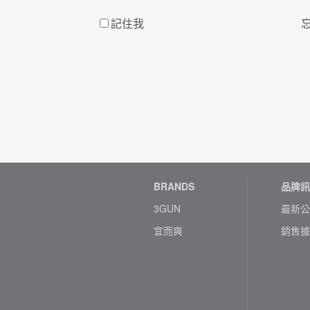
記住我
BRANDS
品牌訊
3GUN
最新公
宜而爽
銷售據