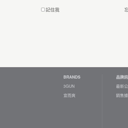
記住我
BRANDS
品牌訊
3GUN
最新公
宜而爽
銷售據